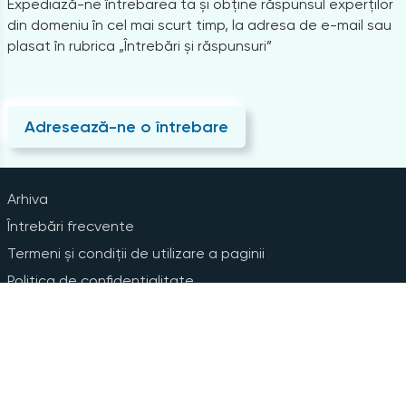
Expediază-ne întrebarea ta și obține răspunsul experților
din domeniu în cel mai scurt timp, la adresa de e-mail sau
plasat în rubrica „Întrebări și răspunsuri”
Adresează-ne o întrebare
Arhiva
Întrebări frecvente
Termeni și condiții de utilizare a paginii
Politica de confidențialitate
Instrucțiuni pentru ștergerea contului
Abonare la Newsline