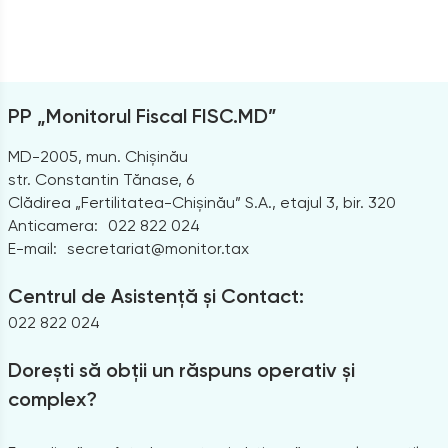
PP „Monitorul Fiscal FISC.MD”
MD-2005, mun. Chișinău
str. Constantin Tănase, 6
Clădirea „Fertilitatea-Chișinău” S.A., etajul 3, bir. 320
Anticamera:
022 822 024
E-mail:
secretariat@monitor.tax
Centrul de Asistență și Contact:
022 822 024
Dorești să obții un răspuns operativ și
complex?