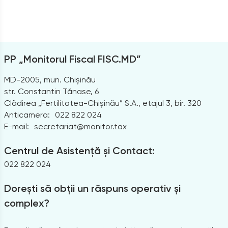
PP „Monitorul Fiscal FISC.MD”
MD-2005, mun. Chișinău
str. Constantin Tănase, 6
Clădirea „Fertilitatea-Chișinău” S.A., etajul 3, bir. 320
Anticamera:
022 822 024
E-mail:
secretariat@monitor.tax
Centrul de Asistență și Contact:
022 822 024
Dorești să obții un răspuns operativ și
complex?