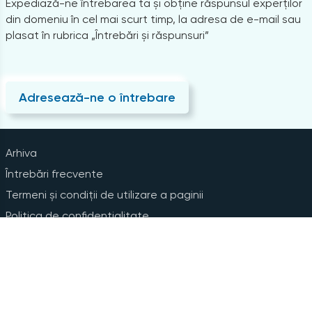
Expediază-ne întrebarea ta și obține răspunsul experților
din domeniu în cel mai scurt timp, la adresa de e-mail sau
plasat în rubrica „Întrebări și răspunsuri”
Adresează-ne o întrebare
Arhiva
Întrebări frecvente
Termeni și condiții de utilizare a paginii
Politica de confidențialitate
Instrucțiuni pentru ștergerea contului
Abonare la Newsline