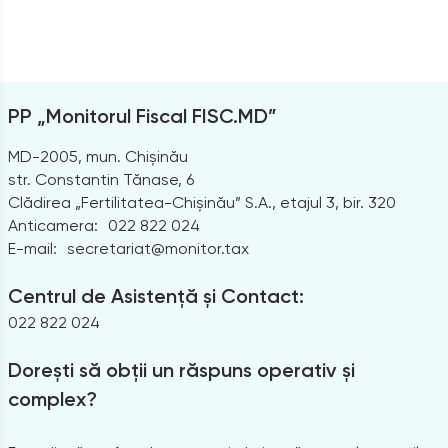
PP „Monitorul Fiscal FISC.MD”
MD-2005, mun. Chișinău
str. Constantin Tănase, 6
Clădirea „Fertilitatea-Chișinău” S.A., etajul 3, bir. 320
Anticamera:
022 822 024
E-mail:
secretariat@monitor.tax
Centrul de Asistență și Contact:
022 822 024
Dorești să obții un răspuns operativ și
complex?