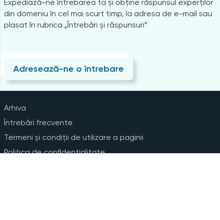
Expediază-ne întrebarea ta și obține răspunsul experților
din domeniu în cel mai scurt timp, la adresa de e-mail sau
plasat în rubrica „Întrebări și răspunsuri”
Adresează-ne o întrebare
Arhiva
Întrebări frecvente
Termeni și condiții de utilizare a paginii
Politica de confidențialitate
Instrucțiuni pentru ștergerea contului
Abonare la Newsline