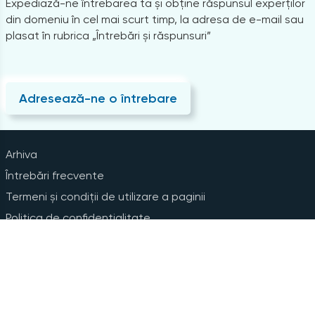
Expediază-ne întrebarea ta și obține răspunsul experților
din domeniu în cel mai scurt timp, la adresa de e-mail sau
plasat în rubrica „Întrebări și răspunsuri”
Adresează-ne o întrebare
Arhiva
Întrebări frecvente
Termeni și condiții de utilizare a paginii
Politica de confidențialitate
Instrucțiuni pentru ștergerea contului
Abonare la Newsline