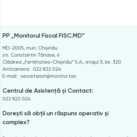
PP „Monitorul Fiscal FISC.MD”
MD-2005, mun. Chișinău
str. Constantin Tănase, 6
Clădirea „Fertilitatea-Chișinău” S.A., etajul 3, bir. 320
Anticamera:
022 822 024
E-mail:
secretariat@monitor.tax
Centrul de Asistență și Contact:
022 822 024
Dorești să obții un răspuns operativ și
complex?