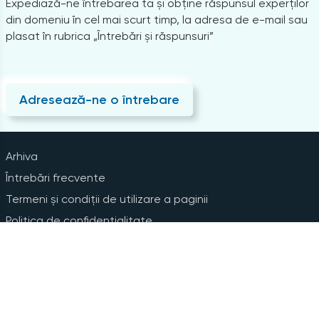
Expediază-ne întrebarea ta și obține răspunsul experților
din domeniu în cel mai scurt timp, la adresa de e-mail sau
plasat în rubrica „Întrebări și răspunsuri”
Adresează-ne o întrebare
Arhiva
Întrebări frecvente
Termeni și condiții de utilizare a paginii
Politica de confidențialitate
Instrucțiuni pentru ștergerea contului
Abonare la Newsline