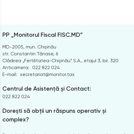
PP „Monitorul Fiscal FISC.MD”
MD-2005, mun. Chișinău
str. Constantin Tănase, 6
Clădirea „Fertilitatea-Chișinău” S.A., etajul 3, bir. 320
Anticamera:
022 822 024
E-mail:
secretariat@monitor.tax
Centrul de Asistență și Contact:
022 822 024
Dorești să obții un răspuns operativ și
complex?