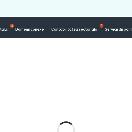
2
1
tului
Domenii conexe
Contabilitatea sectorială
Servicii disponi