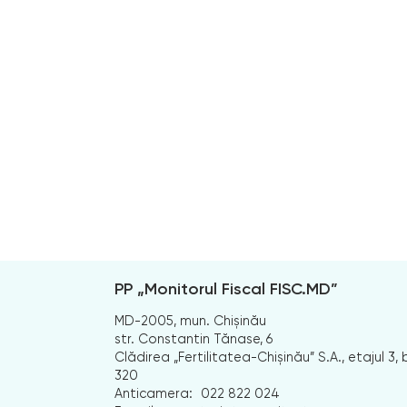
PP „Monitorul Fiscal FISC.MD”
MD-2005, mun. Chișinău
str. Constantin Tănase, 6
Clădirea „Fertilitatea-Chișinău” S.A., etajul 3, b
320
Anticamera:
022 822 024