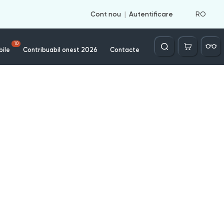
RO
Cont nou
Autentificare
Căutare
10
bile
Contribuabil onest 2026
Contacte