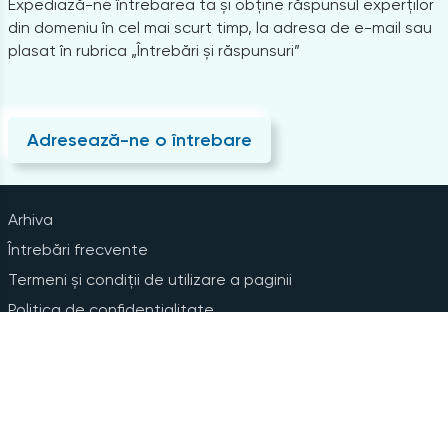
Expediază-ne întrebarea ta și obține răspunsul experților
din domeniu în cel mai scurt timp, la adresa de e-mail sau
plasat în rubrica „Întrebări și răspunsuri”
Adresează-ne o întrebare
Arhiva
Întrebări frecvente
Termeni și condiții de utilizare a paginii
Politica de confidențialitate
Instrucțiuni pentru ștergerea contului
Abonare la Newsline