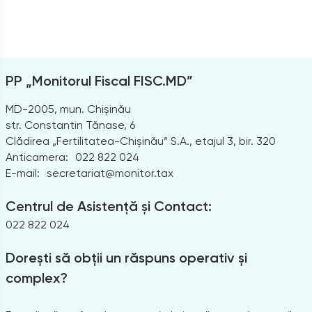
PP „Monitorul Fiscal FISC.MD”
MD-2005, mun. Chișinău
str. Constantin Tănase, 6
Clădirea „Fertilitatea-Chișinău” S.A., etajul 3, bir. 320
Anticamera:
022 822 024
E-mail:
secretariat@monitor.tax
Centrul de Asistență și Contact:
022 822 024
Dorești să obții un răspuns operativ și
complex?