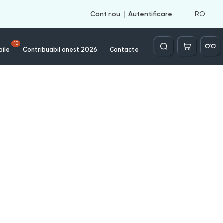
RO
Cont nou
Autentificare
Căutare
10
bile
Contribuabil onest 2026
Contacte