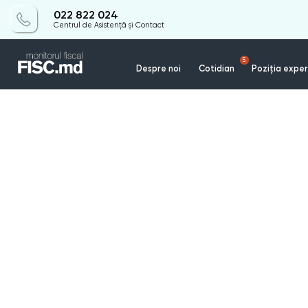
022 822 024
Centrul de Asistență și Contact
5
Despre noi
Cotidian
Poziția exper