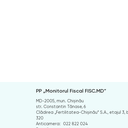
PP „Monitorul Fiscal FISC.MD”
MD-2005, mun. Chișinău
str. Constantin Tănase, 6
Clădirea „Fertilitatea-Chișinău” S.A., etajul 3, b
320
Anticamera:
022 822 024