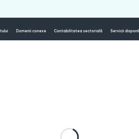
tului
Domenii conexe
Contabilitatea sectorială
Servicii disponi