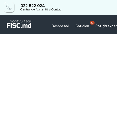
022 822 024
Centrul de Asistență și Contact
10
Despre noi
Cotidian
Poziția exper