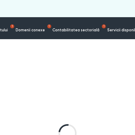
1
1
1
tului
Domenii conexe
Contabilitatea sectorială
Servicii disponi