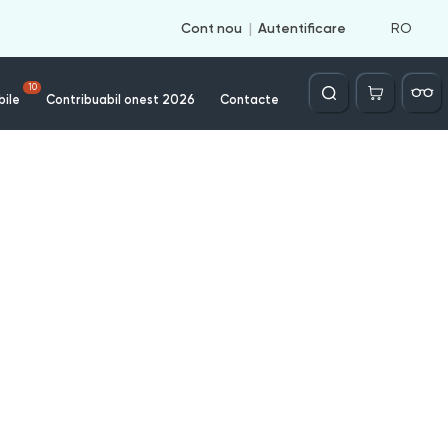
RO
Cont nou
Autentificare
Căutare
10
bile
Contribuabil onest 2026
Contacte