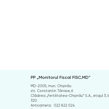
PP „Monitorul Fiscal FISC.MD”
MD-2005, mun. Chișinău
str. Constantin Tănase, 6
Clădirea „Fertilitatea-Chișinău” S.A., etajul 3, b
320
Anticamera:
022 822 024