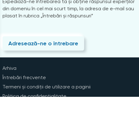
Expediază-ne întrebarea ta și obține răspunsul experților
din domeniu în cel mai scurt timp, la adresa de e-mail sau
plasat în rubrica „Întrebări și răspunsuri”
Adresează-ne o întrebare
Arhiva
Întrebări frecvente
Termeni și condiții de utilizare a paginii
Politica de confidențialitate
Instrucțiuni pentru ștergerea contului
Abonare la Newsline