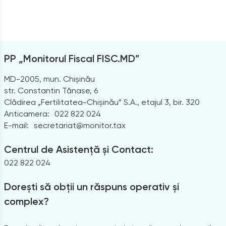
PP „Monitorul Fiscal FISC.MD”
MD-2005, mun. Chișinău
str. Constantin Tănase, 6
Clădirea „Fertilitatea-Chișinău” S.A., etajul 3, bir. 320
Anticamera:
022 822 024
E-mail:
secretariat@monitor.tax
Centrul de Asistență și Contact:
022 822 024
Dorești să obții un răspuns operativ și
complex?