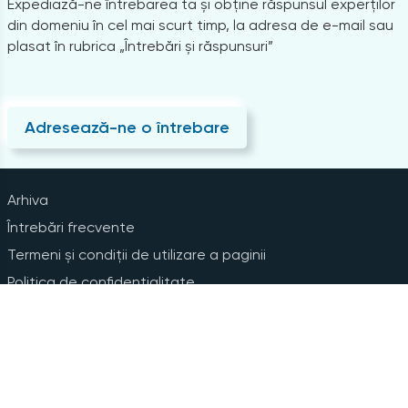
Expediază-ne întrebarea ta și obține răspunsul experților
din domeniu în cel mai scurt timp, la adresa de e-mail sau
plasat în rubrica „Întrebări și răspunsuri”
Adresează-ne o întrebare
Arhiva
Întrebări frecvente
Termeni și condiții de utilizare a paginii
Politica de confidențialitate
Instrucțiuni pentru ștergerea contului
Abonare la Newsline