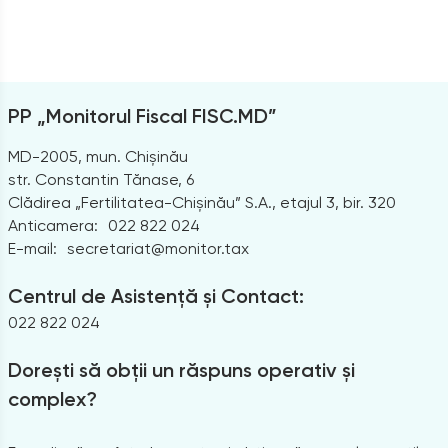
PP „Monitorul Fiscal FISC.MD”
MD-2005, mun. Chișinău
str. Constantin Tănase, 6
Clădirea „Fertilitatea-Chișinău” S.A., etajul 3, bir. 320
Anticamera:
022 822 024
E-mail:
secretariat@monitor.tax
Centrul de Asistență și Contact:
022 822 024
Dorești să obții un răspuns operativ și
complex?