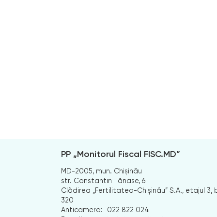
PP „Monitorul Fiscal FISC.MD”
MD-2005, mun. Chișinău
str. Constantin Tănase, 6
Clădirea „Fertilitatea-Chișinău” S.A., etajul 3, b
320
Anticamera:
022 822 024