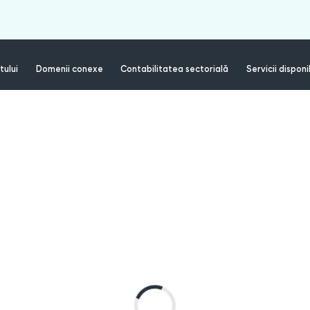
tului
Domenii conexe
Contabilitatea sectorială
Servicii disponi