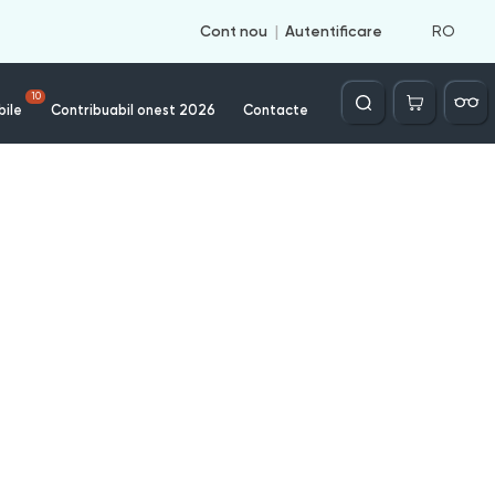
RO
Cont nou
Autentificare
Căutare
10
bile
Contribuabil onest 2026
Contacte