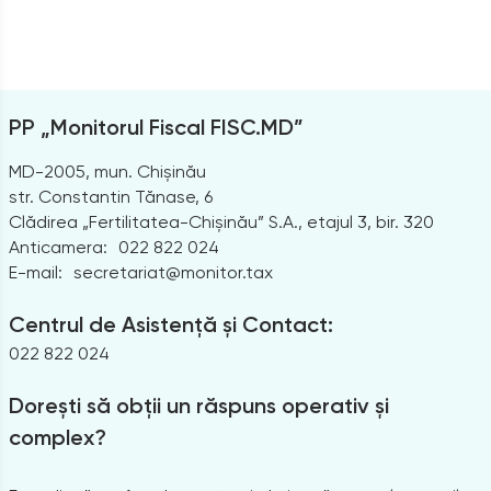
PP „Monitorul Fiscal FISC.MD”
MD-2005, mun. Chișinău
str. Constantin Tănase, 6
Clădirea „Fertilitatea-Chișinău” S.A., etajul 3, bir. 320
Anticamera:
022 822 024
E-mail:
secretariat@monitor.tax
Centrul de Asistență și Contact:
022 822 024
Dorești să obții un răspuns operativ și
complex?