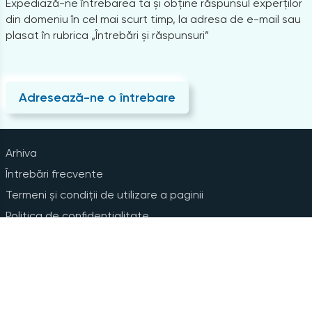
Expediază-ne întrebarea ta și obține răspunsul experților
din domeniu în cel mai scurt timp, la adresa de e-mail sau
plasat în rubrica „Întrebări și răspunsuri”
Adresează-ne o întrebare
Arhiva
Întrebări frecvente
Termeni și condiții de utilizare a paginii
Politica de confidențialitate
Instrucțiuni pentru ștergerea contului
Abonare la Newsline