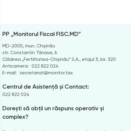
PP „Monitorul Fiscal FISC.MD”
MD-2005, mun. Chișinău
str. Constantin Tănase, 6
Clădirea „Fertilitatea-Chișinău” S.A., etajul 3, bir. 320
Anticamera:
022 822 024
E-mail:
secretariat@monitor.tax
Centrul de Asistență și Contact:
022 822 024
Dorești să obții un răspuns operativ și
complex?