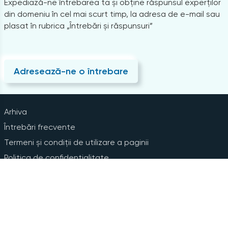
Expediază-ne întrebarea ta și obține răspunsul experților
din domeniu în cel mai scurt timp, la adresa de e-mail sau
plasat în rubrica „Întrebări și răspunsuri”
Adresează-ne o întrebare
Arhiva
Întrebări frecvente
Termeni și condiții de utilizare a paginii
Politica de confidențialitate
Instrucțiuni pentru ștergerea contului
Abonare la Newsline