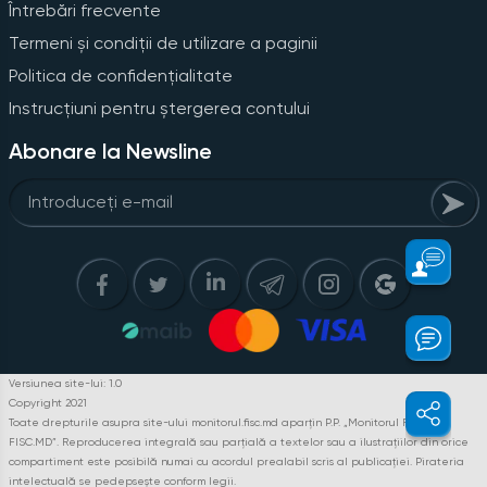
Întrebări frecvente
Termeni și condiții de utilizare a paginii
Politica de confidențialitate
Instrucțiuni pentru ștergerea contului
Abonare la Newsline
Versiunea site-lui: 1.0
Copyright 2021
Toate drepturile asupra site-ului monitorul.fisc.md aparțin P.P. „Monitorul Fiscal
FISC.MD”. Reproducerea integrală sau parțială a textelor sau a ilustrațiilor din orice
compartiment este posibilă numai cu acordul prealabil scris al publicației. Pirateria
intelectuală se pedepsește conform legii.