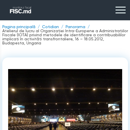
Pagina principală
Cotidian
Panorama
Atelierul de lucru al Organizaţiei Intra-Europene a Administraţiilor
Fiscale (IOTA) privind metodele de identiﬁcare a contribuabililor
implicaţi în activităţi transfrontaliere, 16 – 18.05.2012,
Budapesta, Ungaria