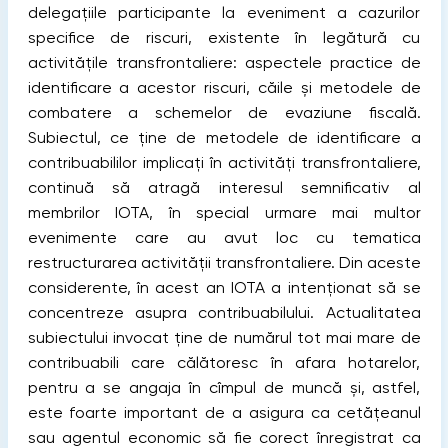
delegaţiile participante la eveniment a cazurilor
speciﬁce de riscuri, existente în legătură cu
activităţile transfrontaliere: aspectele practice de
identiﬁcare a acestor riscuri, căile şi metodele de
combatere a schemelor de evaziune ﬁscală.
Subiectul, ce ţine de metodele de identiﬁcare a
contribuabililor implicaţi în activităţi transfrontaliere,
continuă să atragă interesul semniﬁcativ al
membrilor IOTA, în special urmare mai multor
evenimente care au avut loc cu tematica
restructurarea activităţii transfrontaliere. Din aceste
considerente, în acest an IOTA a intenţionat să se
concentreze asupra contribuabilului. Actualitatea
subiectului invocat ţine de numărul tot mai mare de
contribuabili care călătoresc în afara hotarelor,
pentru a se angaja în cîmpul de muncă şi, astfel,
este foarte important de a asigura ca cetăţeanul
sau agentul economic să ﬁe corect înregistrat ca