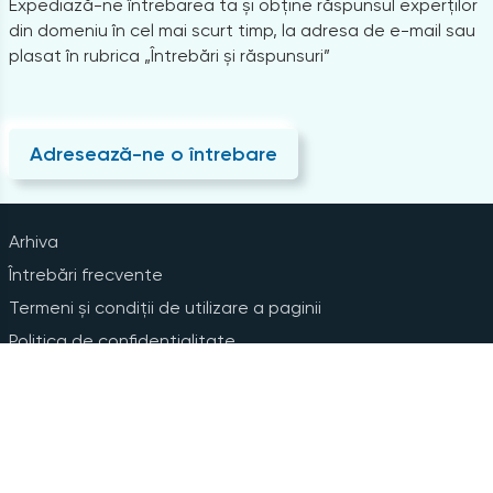
Expediază-ne întrebarea ta și obține răspunsul experților
din domeniu în cel mai scurt timp, la adresa de e-mail sau
plasat în rubrica „Întrebări și răspunsuri”
Adresează-ne o întrebare
Arhiva
Întrebări frecvente
Termeni și condiții de utilizare a paginii
Politica de confidențialitate
Instrucțiuni pentru ștergerea contului
Abonare la Newsline