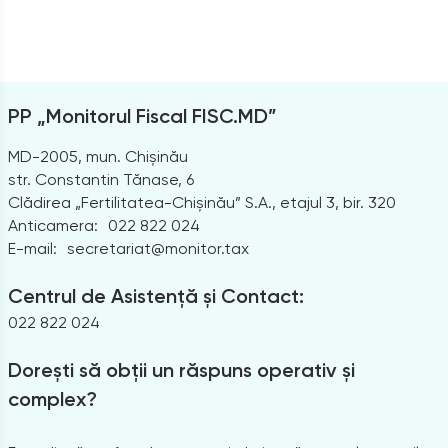
PP „Monitorul Fiscal FISC.MD”
MD-2005, mun. Chișinău
str. Constantin Tănase, 6
Clădirea „Fertilitatea-Chișinău” S.A., etajul 3, bir. 320
Anticamera:
022 822 024
E-mail:
secretariat@monitor.tax
Centrul de Asistență și Contact:
022 822 024
Dorești să obții un răspuns operativ și
complex?