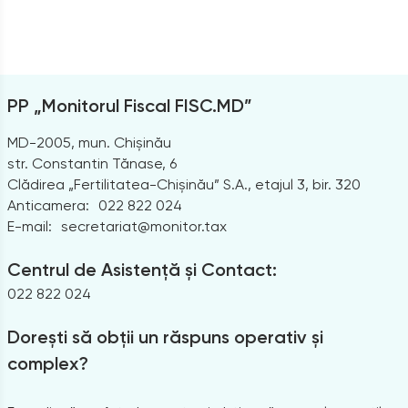
PP „Monitorul Fiscal FISC.MD”
MD-2005, mun. Chișinău
str. Constantin Tănase, 6
Clădirea „Fertilitatea-Chișinău” S.A., etajul 3, bir. 320
Anticamera:
022 822 024
E-mail:
secretariat@monitor.tax
Centrul de Asistență și Contact:
022 822 024
Dorești să obții un răspuns operativ și
complex?