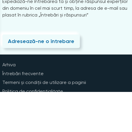
Expediază-ne întrebarea ta și obține răspunsul experților
din domeniu în cel mai scurt timp, la adresa de e-mail sau
plasat în rubrica „Întrebări și răspunsuri”
Adresează-ne o întrebare
Arhiva
Întrebări frecvente
Termeni și condiții de utilizare a paginii
Politica de confidențialitate
Instrucțiuni pentru ștergerea contului
Abonare la Newsline