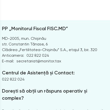
PP „Monitorul Fiscal FISC.MD”
MD-2005, mun. Chișinău
str. Constantin Tănase, 6
Clădirea „Fertilitatea-Chișinău” S.A., etajul 3, bir. 320
Anticamera:
022 822 024
E-mail:
secretariat@monitor.tax
Centrul de Asistență și Contact:
022 822 024
Dorești să obții un răspuns operativ și
complex?