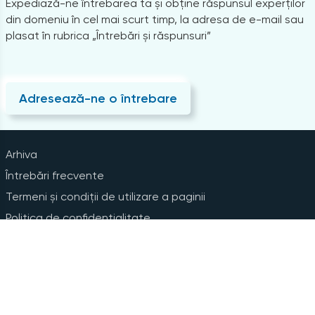
Expediază-ne întrebarea ta și obține răspunsul experților
din domeniu în cel mai scurt timp, la adresa de e-mail sau
plasat în rubrica „Întrebări și răspunsuri”
Adresează-ne o întrebare
Arhiva
Întrebări frecvente
Termeni și condiții de utilizare a paginii
Politica de confidențialitate
Instrucțiuni pentru ștergerea contului
Abonare la Newsline