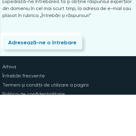
Expediază-ne întrebarea ta și obține răspunsul experților
din domeniu în cel mai scurt timp, la adresa de e-mail sau
plasat în rubrica „Întrebări și răspunsuri”
Adresează-ne o întrebare
Arhiva
Întrebări frecvente
Termeni și condiții de utilizare a paginii
Politica de confidențialitate
Instrucțiuni pentru ștergerea contului
Abonare la Newsline