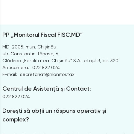
PP „Monitorul Fiscal FISC.MD”
MD-2005, mun. Chișinău
str. Constantin Tănase, 6
Clădirea „Fertilitatea-Chișinău” S.A., etajul 3, bir. 320
Anticamera:
022 822 024
E-mail:
secretariat@monitor.tax
Centrul de Asistență și Contact:
022 822 024
Dorești să obții un răspuns operativ și
complex?