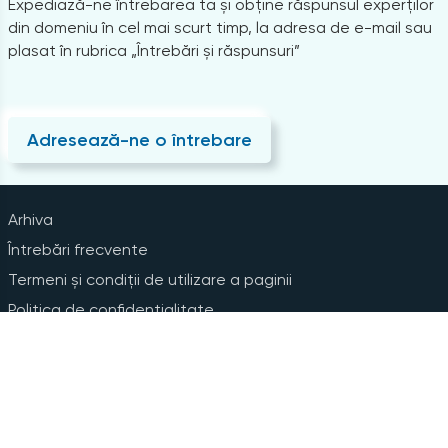
Expediază-ne întrebarea ta și obține răspunsul experților
din domeniu în cel mai scurt timp, la adresa de e-mail sau
plasat în rubrica „Întrebări și răspunsuri”
Adresează-ne o întrebare
Arhiva
Întrebări frecvente
Termeni și condiții de utilizare a paginii
Politica de confidențialitate
Instrucțiuni pentru ștergerea contului
Abonare la Newsline