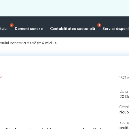
2
1
tului
Domenii conexe
Contabilitatea sectorială
Servicii disponi
torului bancar a depășit 4 mld. lei
RI
1647
v
Data 
20 D
Catal
Nout
Etich
profit