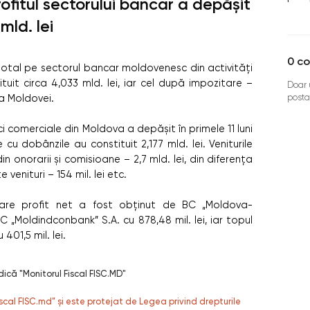
rofitul sectorului bancar a depășit
mld. lei
0
co
l total pe sectorul bancar moldovenesc din activități
tuit circa 4,033 mld. lei, iar cel după impozitare –
Doar u
posta
a Moldovei.
nci comerciale din Moldova a depășit în primele 11 luni
le cu dobânzile au constituit 2,177 mld. lei. Veniturile
 din onorarii și comisioane – 2,7 mld. lei, din diferența
 venituri – 154 mil. lei etc.
are profit net a fost obținut de BC „Moldova-
C „Moldindconbank” S.A. cu 878,48 mil. lei, iar topul
 401,5 mil. lei.
dică "Monitorul Fiscal FISC.MD"
fiscal FISC.md” și este protejat de Legea privind drepturile