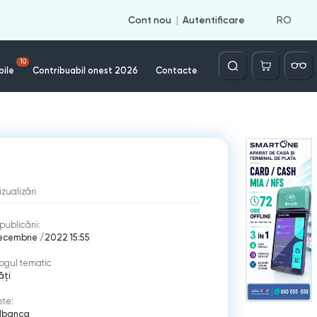
RO
Cont nou
Autentificare
Căutare
10
bile
Contribuabil onest 2026
Contacte
izualizări
publicării:
ecembrie /2022 15:55
ogul tematic
ăți
ete:
|
banca