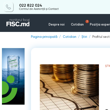
022 822 024
Centrul de Asistență și Contact
3
Despre noi
Cotidian
Poziția exper
Pagina principală
Cotidian
Știri
Profitul sec
ȘTI