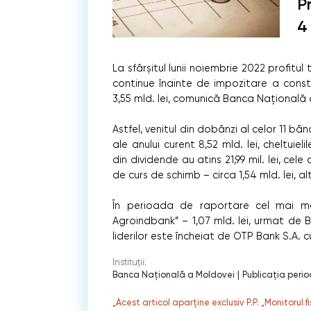
P
4 
La sfârșitul lunii noiembrie 2022 profitu
continue înainte de impozitare a consti
3,55 mld. lei, comunică Banca Națională 
Astfel, venitul din dobânzi al celor 11 bă
ale anului curent 8,52 mld. lei, cheltuieli
din dividende au atins 21,99 mil. lei, cele
de curs de schimb – circa 1,54 mld. lei, alte
În perioada de raportare cel mai m
Agroindbank” – 1,07 mld. lei, urmat de B
liderilor este încheiat de OTP Bank S.A. cu
Instituții:
Banca Naţională a Moldovei
|
Publicaţia perio
„Acest articol aparține exclusiv P.P. „Monitorul 