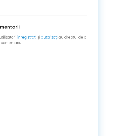
mentarii
tilizatorii
înregistraţi
şi
autorizați
au dreptul de a
 comentarii.