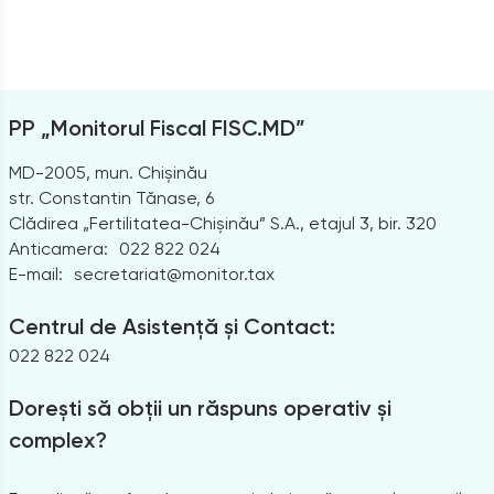
PP „Monitorul Fiscal FISC.MD”
MD-2005, mun. Chișinău
str. Constantin Tănase, 6
Clădirea „Fertilitatea-Chișinău” S.A., etajul 3, bir. 320
Anticamera:
022 822 024
E-mail:
secretariat@monitor.tax
Centrul de Asistență și Contact:
022 822 024
Dorești să obții un răspuns operativ și
complex?