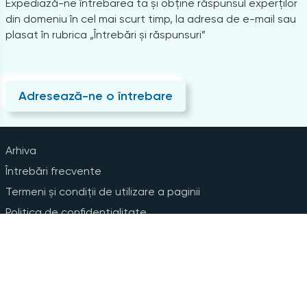
Expediază-ne întrebarea ta și obține răspunsul experților
din domeniu în cel mai scurt timp, la adresa de e-mail sau
plasat în rubrica „Întrebări și răspunsuri”
Adresează-ne o întrebare
Arhiva
Întrebări frecvente
Termeni și condiții de utilizare a paginii
Politica de confidențialitate
Instrucțiuni pentru ștergerea contului
Abonare la Newsline