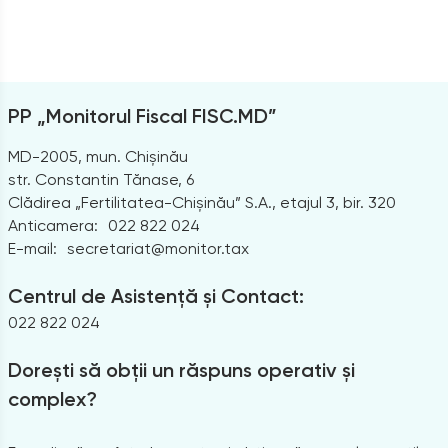
PP „Monitorul Fiscal FISC.MD”
MD-2005, mun. Chișinău
str. Constantin Tănase, 6
Clădirea „Fertilitatea-Chișinău” S.A., etajul 3, bir. 320
Anticamera:
022 822 024
E-mail:
secretariat@monitor.tax
Centrul de Asistență și Contact:
022 822 024
Dorești să obții un răspuns operativ și
complex?