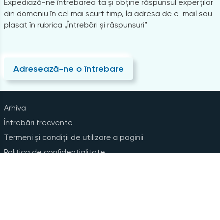
Expediază-ne întrebarea ta și obține răspunsul experților
din domeniu în cel mai scurt timp, la adresa de e-mail sau
plasat în rubrica „Întrebări și răspunsuri”
Adresează-ne o întrebare
Arhiva
Întrebări frecvente
Termeni și condiții de utilizare a paginii
Politica de confidențialitate
Instrucțiuni pentru ștergerea contului
Abonare la Newsline