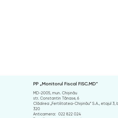
PP „Monitorul Fiscal FISC.MD”
MD-2005, mun. Chișinău
str. Constantin Tănase, 6
Clădirea „Fertilitatea-Chișinău” S.A., etajul 3, b
320
Anticamera:
022 822 024