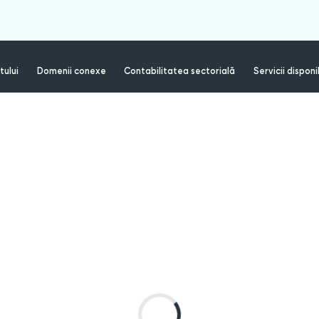
tului
Domenii conexe
Contabilitatea sectorială
Servicii disponi