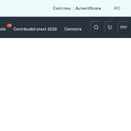
RO
Cont nou
Autentificare
Căutare
10
bile
Contribuabil onest 2026
Contacte