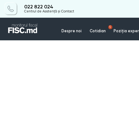
022 822 024
Centrul de Asistență și Contact
5
Despre noi
Cotidian
Poziția exper