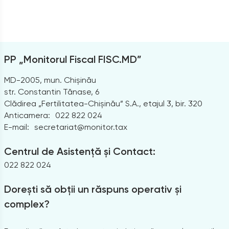
PP „Monitorul Fiscal FISC.MD”
MD-2005, mun. Chișinău
str. Constantin Tănase, 6
Clădirea „Fertilitatea-Chișinău” S.A., etajul 3, bir. 320
Anticamera:
022 822 024
E-mail:
secretariat@monitor.tax
Centrul de Asistență și Contact:
022 822 024
Dorești să obții un răspuns operativ și
complex?