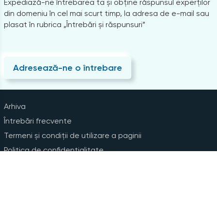
Expediază-ne întrebarea ta și obține răspunsul experților
din domeniu în cel mai scurt timp, la adresa de e-mail sau
plasat în rubrica „Întrebări și răspunsuri”
Adresează-ne o întrebare
Arhiva
Întrebări frecvente
Termeni și condiții de utilizare a paginii
Politica de confidențialitate
Instrucțiuni pentru ștergerea contului
Abonare la Newsline