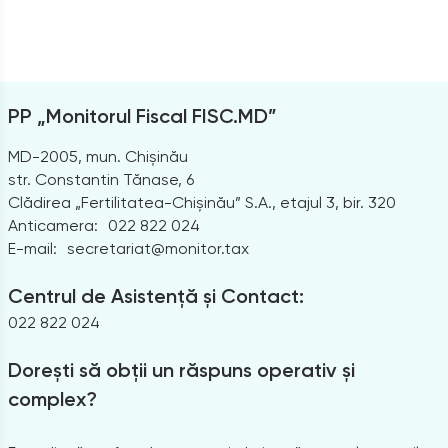
PP „Monitorul Fiscal FISC.MD”
MD-2005, mun. Chișinău
str. Constantin Tănase, 6
Clădirea „Fertilitatea-Chișinău” S.A., etajul 3, bir. 320
Anticamera:
022 822 024
E-mail:
secretariat@monitor.tax
Centrul de Asistență și Contact:
022 822 024
Dorești să obții un răspuns operativ și
complex?