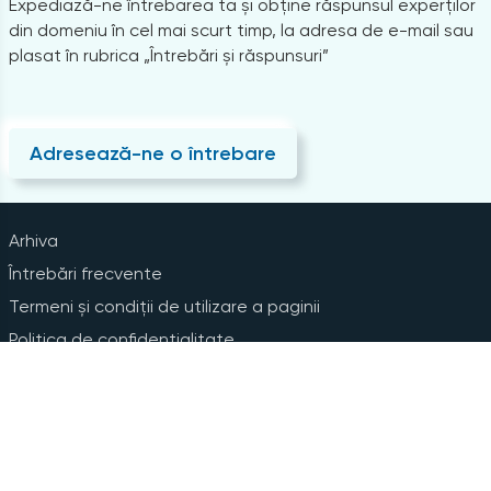
Expediază-ne întrebarea ta și obține răspunsul experților
din domeniu în cel mai scurt timp, la adresa de e-mail sau
plasat în rubrica „Întrebări și răspunsuri”
Adresează-ne o întrebare
Arhiva
Întrebări frecvente
Termeni și condiții de utilizare a paginii
Politica de confidențialitate
Instrucțiuni pentru ștergerea contului
Abonare la Newsline