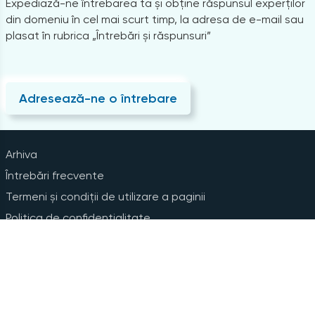
Expediază-ne întrebarea ta și obține răspunsul experților
din domeniu în cel mai scurt timp, la adresa de e-mail sau
plasat în rubrica „Întrebări și răspunsuri”
Adresează-ne o întrebare
Arhiva
Întrebări frecvente
Termeni și condiții de utilizare a paginii
Politica de confidențialitate
Instrucțiuni pentru ștergerea contului
Abonare la Newsline