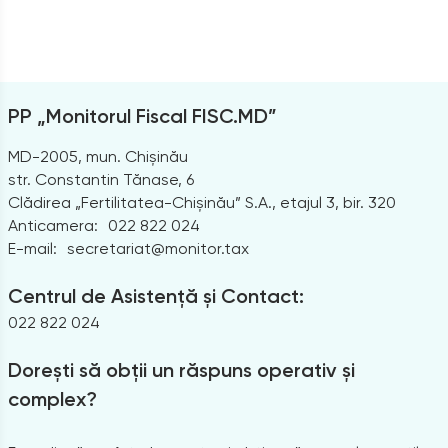
PP „Monitorul Fiscal FISC.MD”
MD-2005, mun. Chișinău
str. Constantin Tănase, 6
Clădirea „Fertilitatea-Chișinău” S.A., etajul 3, bir. 320
Anticamera:
022 822 024
E-mail:
secretariat@monitor.tax
Centrul de Asistență și Contact:
022 822 024
Dorești să obții un răspuns operativ și
complex?