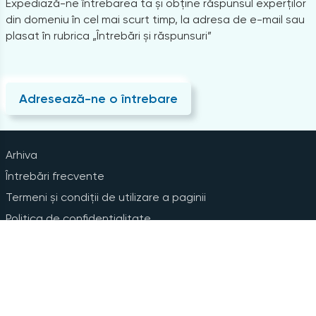
Expediază-ne întrebarea ta și obține răspunsul experților
din domeniu în cel mai scurt timp, la adresa de e-mail sau
plasat în rubrica „Întrebări și răspunsuri”
Adresează-ne o întrebare
Arhiva
Întrebări frecvente
Termeni și condiții de utilizare a paginii
Politica de confidențialitate
Instrucțiuni pentru ștergerea contului
Abonare la Newsline