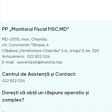
PP „Monitorul Fiscal FISC.MD”
MD-2005, mun. Chișinău
str. Constantin Tănase, 6
Clădirea „Fertilitatea-Chișinău” S.A., etajul 3, bir. 320
Anticamera:
022 822 024
E-mail:
secretariat@monitor.tax
Centrul de Asistență și Contact:
022 822 024
Dorești să obții un răspuns operativ și
complex?