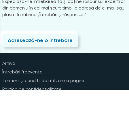
Expediază-ne întrebarea ta și obține răspunsul experților
din domeniu în cel mai scurt timp, la adresa de e-mail sau
plasat în rubrica „Întrebări și răspunsuri”
Adresează-ne o întrebare
Arhiva
Întrebări frecvente
Termeni și condiții de utilizare a paginii
Politica de confidențialitate
Instrucțiuni pentru ștergerea contului
Abonare la Newsline