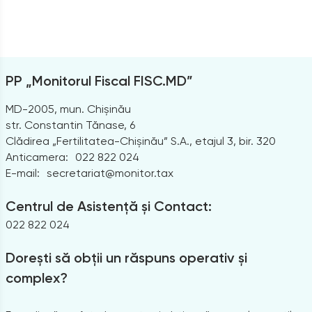
PP „Monitorul Fiscal FISC.MD”
MD-2005, mun. Chișinău
str. Constantin Tănase, 6
Clădirea „Fertilitatea-Chișinău” S.A., etajul 3, bir. 320
Anticamera:
022 822 024
E-mail:
secretariat@monitor.tax
Centrul de Asistență și Contact:
022 822 024
Dorești să obții un răspuns operativ și
complex?