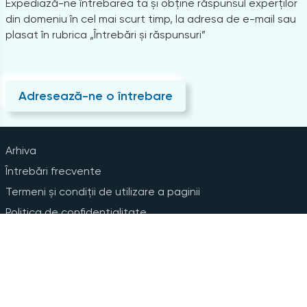
Expediază-ne întrebarea ta și obține răspunsul experților
din domeniu în cel mai scurt timp, la adresa de e-mail sau
plasat în rubrica „Întrebări și răspunsuri”
Adresează-ne o întrebare
Arhiva
Întrebări frecvente
Termeni și condiții de utilizare a paginii
Politica de confidențialitate
Instrucțiuni pentru ștergerea contului
Abonare la Newsline