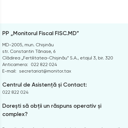
PP „Monitorul Fiscal FISC.MD”
MD-2005, mun. Chișinău
str. Constantin Tănase, 6
Clădirea „Fertilitatea-Chișinău” S.A., etajul 3, bir. 320
Anticamera:
022 822 024
E-mail:
secretariat@monitor.tax
Centrul de Asistență și Contact:
022 822 024
Dorești să obții un răspuns operativ și
complex?