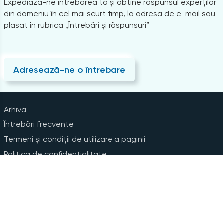
Expediază-ne întrebarea ta și obține răspunsul experților
din domeniu în cel mai scurt timp, la adresa de e-mail sau
plasat în rubrica „Întrebări și răspunsuri”
Adresează-ne o întrebare
Arhiva
Întrebări frecvente
Termeni și condiții de utilizare a paginii
Politica de confidențialitate
Instrucțiuni pentru ștergerea contului
Abonare la Newsline