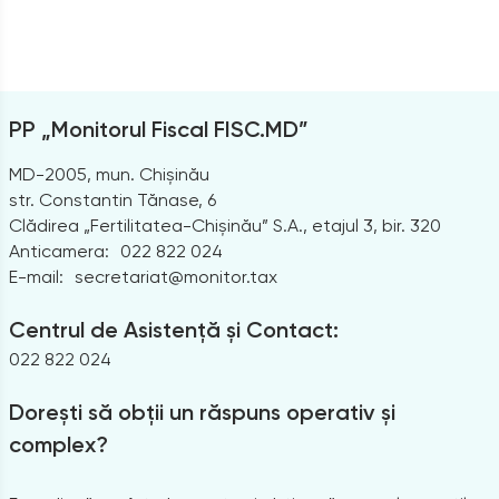
PP „Monitorul Fiscal FISC.MD”
MD-2005, mun. Chișinău
str. Constantin Tănase, 6
Clădirea „Fertilitatea-Chișinău” S.A., etajul 3, bir. 320
Anticamera:
022 822 024
E-mail:
secretariat@monitor.tax
Centrul de Asistență și Contact:
022 822 024
Dorești să obții un răspuns operativ și
complex?