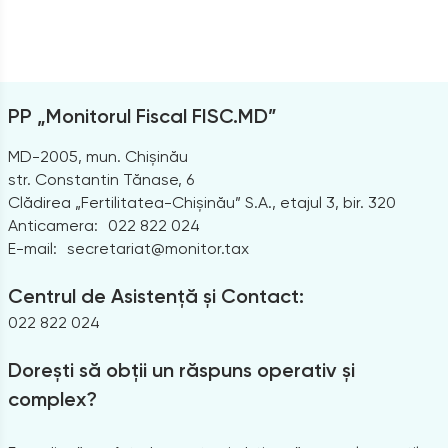
PP „Monitorul Fiscal FISC.MD”
MD-2005, mun. Chișinău
str. Constantin Tănase, 6
Clădirea „Fertilitatea-Chișinău” S.A., etajul 3, bir. 320
Anticamera:
022 822 024
E-mail:
secretariat@monitor.tax
Centrul de Asistență și Contact:
022 822 024
Dorești să obții un răspuns operativ și
complex?