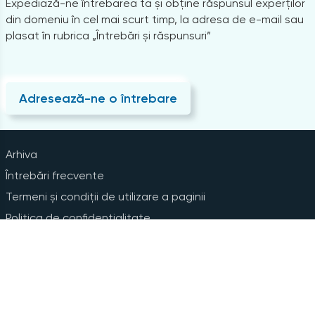
Expediază-ne întrebarea ta și obține răspunsul experților
din domeniu în cel mai scurt timp, la adresa de e-mail sau
plasat în rubrica „Întrebări și răspunsuri”
Adresează-ne o întrebare
Arhiva
Întrebări frecvente
Termeni și condiții de utilizare a paginii
Politica de confidențialitate
Instrucțiuni pentru ștergerea contului
Abonare la Newsline