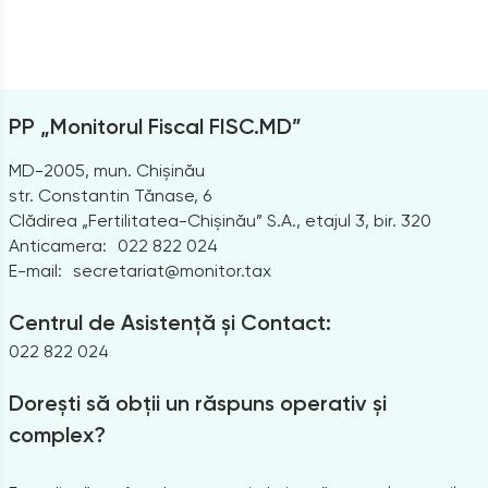
PP „Monitorul Fiscal FISC.MD”
MD-2005, mun. Chișinău
str. Constantin Tănase, 6
Clădirea „Fertilitatea-Chișinău” S.A., etajul 3, bir. 320
Anticamera:
022 822 024
E-mail:
secretariat@monitor.tax
Centrul de Asistență și Contact:
022 822 024
Dorești să obții un răspuns operativ și
complex?