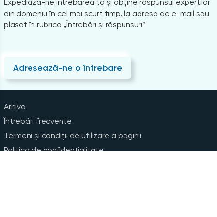
Expediază-ne întrebarea ta și obține răspunsul experților
din domeniu în cel mai scurt timp, la adresa de e-mail sau
plasat în rubrica „Întrebări și răspunsuri”
Adresează-ne o întrebare
Arhiva
Întrebări frecvente
Termeni și condiții de utilizare a paginii
Politica de confidențialitate
Instrucțiuni pentru ștergerea contului
Abonare la Newsline