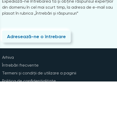
Expediază-ne întrebarea ta și obține răspunsul experților
din domeniu în cel mai scurt timp, la adresa de e-mail sau
plasat în rubrica „Întrebări și răspunsuri”
Adresează-ne o întrebare
Arhiva
Întrebări frecvente
Termeni și condiții de utilizare a paginii
Politica de confidențialitate
Instrucțiuni pentru ștergerea contului
Abonare la Newsline