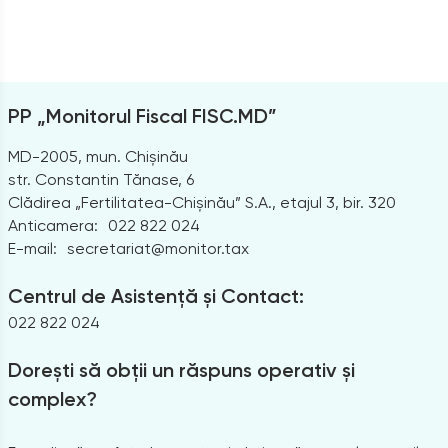
PP „Monitorul Fiscal FISC.MD”
MD-2005, mun. Chișinău
str. Constantin Tănase, 6
Clădirea „Fertilitatea-Chișinău” S.A., etajul 3, bir. 320
Anticamera:
022 822 024
E-mail:
secretariat@monitor.tax
Centrul de Asistență și Contact:
022 822 024
Dorești să obții un răspuns operativ și
complex?