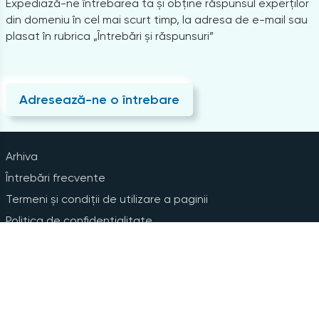
Expediază-ne întrebarea ta și obține răspunsul experților
din domeniu în cel mai scurt timp, la adresa de e-mail sau
plasat în rubrica „Întrebări și răspunsuri”
Adresează-ne o întrebare
Arhiva
Întrebări frecvente
Termeni și condiții de utilizare a paginii
Politica de confidențialitate
Instrucțiuni pentru ștergerea contului
Abonare la Newsline