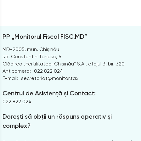
PP „Monitorul Fiscal FISC.MD”
MD-2005, mun. Chișinău
str. Constantin Tănase, 6
Clădirea „Fertilitatea-Chișinău” S.A., etajul 3, bir. 320
Anticamera:
022 822 024
E-mail:
secretariat@monitor.tax
Centrul de Asistență și Contact:
022 822 024
Dorești să obții un răspuns operativ și
complex?