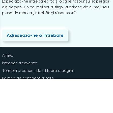
Expediază-ne întrebarea ta și obține răspunsul experților
din domeniu în cel mai scurt timp, la adresa de e-mail sau
plasat în rubrica „Întrebări și răspunsuri”
Adresează-ne o întrebare
Arhiva
Întrebări frecvente
Termeni și condiții de utilizare a paginii
Politica de confidențialitate
Instrucțiuni pentru ștergerea contului
Abonare la Newsline