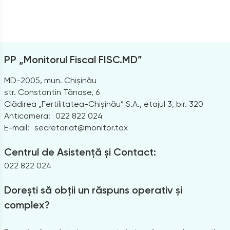
PP „Monitorul Fiscal FISC.MD”
MD-2005, mun. Chișinău
str. Constantin Tănase, 6
Clădirea „Fertilitatea-Chișinău” S.A., etajul 3, bir. 320
Anticamera:
022 822 024
E-mail:
secretariat@monitor.tax
Centrul de Asistență și Contact:
022 822 024
Dorești să obții un răspuns operativ și
complex?