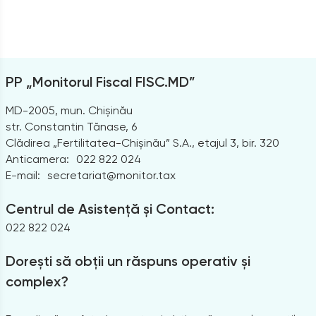
PP „Monitorul Fiscal FISC.MD”
MD-2005, mun. Chișinău
str. Constantin Tănase, 6
Clădirea „Fertilitatea-Chișinău” S.A., etajul 3, bir. 320
Anticamera:
022 822 024
E-mail:
secretariat@monitor.tax
Centrul de Asistență și Contact:
022 822 024
Dorești să obții un răspuns operativ și
complex?