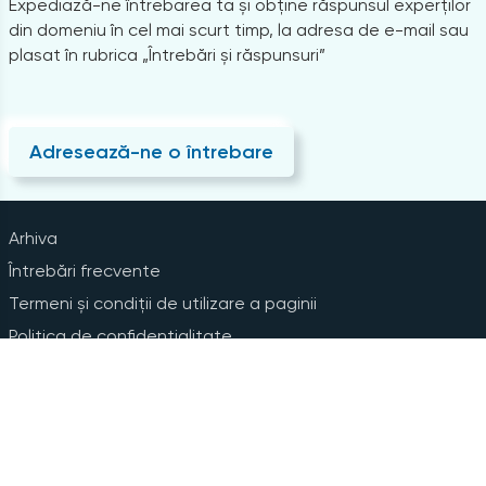
Expediază-ne întrebarea ta și obține răspunsul experților
din domeniu în cel mai scurt timp, la adresa de e-mail sau
plasat în rubrica „Întrebări și răspunsuri”
Adresează-ne o întrebare
Arhiva
Întrebări frecvente
Termeni și condiții de utilizare a paginii
Politica de confidențialitate
Instrucțiuni pentru ștergerea contului
Abonare la Newsline