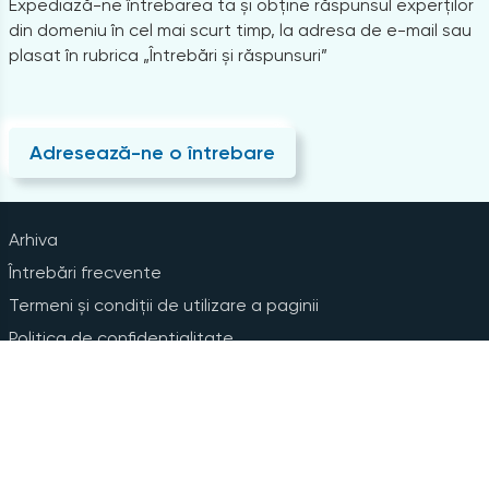
Expediază-ne întrebarea ta și obține răspunsul experților
din domeniu în cel mai scurt timp, la adresa de e-mail sau
plasat în rubrica „Întrebări și răspunsuri”
Adresează-ne o întrebare
Arhiva
Întrebări frecvente
Termeni și condiții de utilizare a paginii
Politica de confidențialitate
Instrucțiuni pentru ștergerea contului
Abonare la Newsline