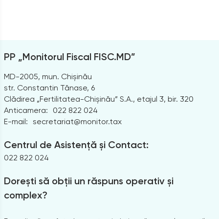
PP „Monitorul Fiscal FISC.MD”
MD-2005, mun. Chișinău
str. Constantin Tănase, 6
Clădirea „Fertilitatea-Chișinău” S.A., etajul 3, bir. 320
Anticamera:
022 822 024
E-mail:
secretariat@monitor.tax
Centrul de Asistență și Contact:
022 822 024
Dorești să obții un răspuns operativ și
complex?