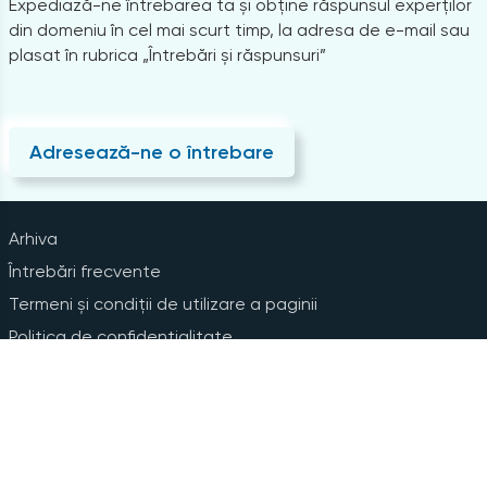
Expediază-ne întrebarea ta și obține răspunsul experților
din domeniu în cel mai scurt timp, la adresa de e-mail sau
plasat în rubrica „Întrebări și răspunsuri”
Adresează-ne o întrebare
Arhiva
Întrebări frecvente
Termeni și condiții de utilizare a paginii
Politica de confidențialitate
Instrucțiuni pentru ștergerea contului
Abonare la Newsline