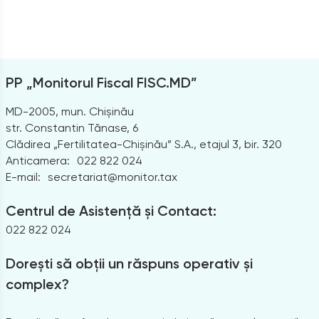
PP „Monitorul Fiscal FISC.MD”
MD-2005, mun. Chișinău
str. Constantin Tănase, 6
Clădirea „Fertilitatea-Chișinău” S.A., etajul 3, bir. 320
Anticamera:
022 822 024
E-mail:
secretariat@monitor.tax
Centrul de Asistență și Contact:
022 822 024
Dorești să obții un răspuns operativ și
complex?