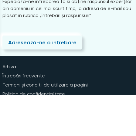
Expediază-ne întrebarea ta și obține răspunsul experților
din domeniu în cel mai scurt timp, la adresa de e-mail sau
plasat în rubrica „Întrebări și răspunsuri”
Adresează-ne o întrebare
Arhiva
Întrebări frecvente
Termeni și condiții de utilizare a paginii
Politica de confidențialitate
Instrucțiuni pentru ștergerea contului
Abonare la Newsline