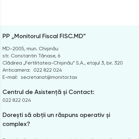
PP „Monitorul Fiscal FISC.MD”
MD-2005, mun. Chișinău
str. Constantin Tănase, 6
Clădirea „Fertilitatea-Chișinău” S.A., etajul 3, bir. 320
Anticamera:
022 822 024
E-mail:
secretariat@monitor.tax
Centrul de Asistență și Contact:
022 822 024
Dorești să obții un răspuns operativ și
complex?