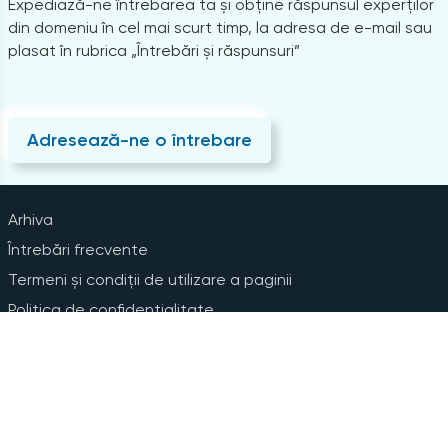
Expediază-ne întrebarea ta și obține răspunsul experților
din domeniu în cel mai scurt timp, la adresa de e-mail sau
plasat în rubrica „Întrebări și răspunsuri”
Adresează-ne o întrebare
Arhiva
Întrebări frecvente
Termeni și condiții de utilizare a paginii
Politica de confidențialitate
Instrucțiuni pentru ștergerea contului
Abonare la Newsline