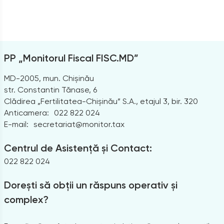
PP „Monitorul Fiscal FISC.MD”
MD-2005, mun. Chișinău
str. Constantin Tănase, 6
Clădirea „Fertilitatea-Chișinău” S.A., etajul 3, bir. 320
Anticamera:
022 822 024
E-mail:
secretariat@monitor.tax
Centrul de Asistență și Contact:
022 822 024
Dorești să obții un răspuns operativ și
complex?