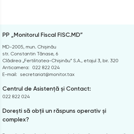
PP „Monitorul Fiscal FISC.MD”
MD-2005, mun. Chișinău
str. Constantin Tănase, 6
Clădirea „Fertilitatea-Chișinău” S.A., etajul 3, bir. 320
Anticamera:
022 822 024
E-mail:
secretariat@monitor.tax
Centrul de Asistență și Contact:
022 822 024
Dorești să obții un răspuns operativ și
complex?