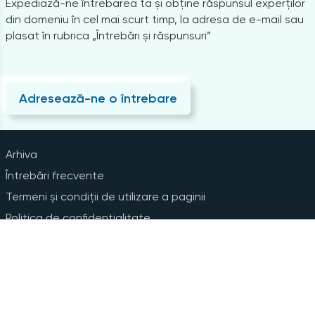
Expediază-ne întrebarea ta și obține răspunsul experților
din domeniu în cel mai scurt timp, la adresa de e-mail sau
plasat în rubrica „Întrebări și răspunsuri”
Adresează-ne o întrebare
Arhiva
Întrebări frecvente
Termeni și condiții de utilizare a paginii
Politica de confidențialitate
Instrucțiuni pentru ștergerea contului
Abonare la Newsline