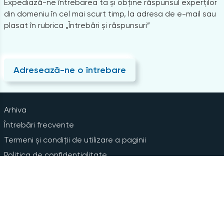
Expediază-ne întrebarea ta și obține răspunsul experților
din domeniu în cel mai scurt timp, la adresa de e-mail sau
plasat în rubrica „Întrebări și răspunsuri”
Adresează-ne o întrebare
Arhiva
Întrebări frecvente
Termeni și condiții de utilizare a paginii
Politica de confidențialitate
Instrucțiuni pentru ștergerea contului
Abonare la Newsline