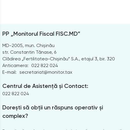
PP „Monitorul Fiscal FISC.MD”
MD-2005, mun. Chișinău
str. Constantin Tănase, 6
Clădirea „Fertilitatea-Chișinău” S.A., etajul 3, bir. 320
Anticamera:
022 822 024
E-mail:
secretariat@monitor.tax
Centrul de Asistență și Contact:
022 822 024
Dorești să obții un răspuns operativ și
complex?