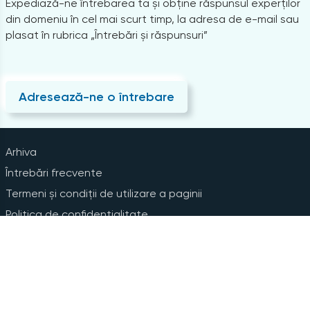
Expediază-ne întrebarea ta și obține răspunsul experților
din domeniu în cel mai scurt timp, la adresa de e-mail sau
plasat în rubrica „Întrebări și răspunsuri”
Adresează-ne o întrebare
Arhiva
Întrebări frecvente
Termeni și condiții de utilizare a paginii
Politica de confidențialitate
Instrucțiuni pentru ștergerea contului
Abonare la Newsline