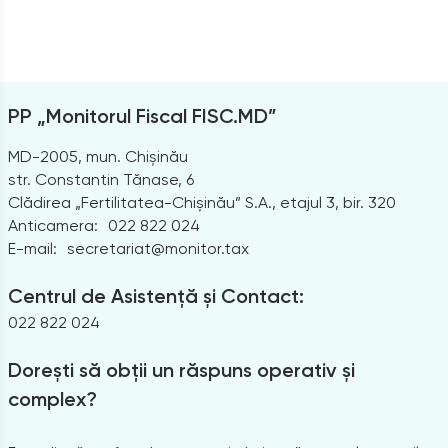
PP „Monitorul Fiscal FISC.MD”
MD-2005, mun. Chișinău
str. Constantin Tănase, 6
Clădirea „Fertilitatea-Chișinău” S.A., etajul 3, bir. 320
Anticamera:
022 822 024
E-mail:
secretariat@monitor.tax
Centrul de Asistență și Contact:
022 822 024
Dorești să obții un răspuns operativ și
complex?