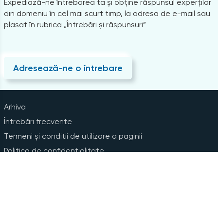
Expediază-ne întrebarea ta și obține răspunsul experților
din domeniu în cel mai scurt timp, la adresa de e-mail sau
plasat în rubrica „Întrebări și răspunsuri”
Adresează-ne o întrebare
Arhiva
Întrebări frecvente
Termeni și condiții de utilizare a paginii
Politica de confidențialitate
Instrucțiuni pentru ștergerea contului
Abonare la Newsline