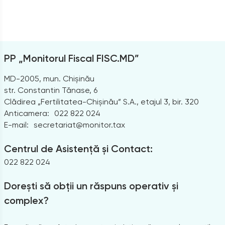
PP „Monitorul Fiscal FISC.MD”
MD-2005, mun. Chișinău
str. Constantin Tănase, 6
Clădirea „Fertilitatea-Chișinău” S.A., etajul 3, bir. 320
Anticamera:
022 822 024
E-mail:
secretariat@monitor.tax
Centrul de Asistență și Contact:
022 822 024
Dorești să obții un răspuns operativ și
complex?