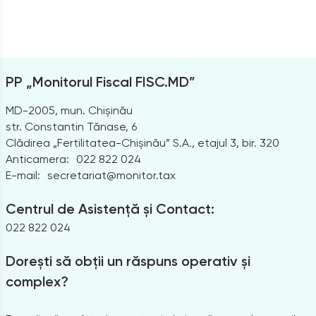
PP „Monitorul Fiscal FISC.MD”
MD-2005, mun. Chișinău
str. Constantin Tănase, 6
Clădirea „Fertilitatea-Chișinău” S.A., etajul 3, bir. 320
Anticamera:
022 822 024
E-mail:
secretariat@monitor.tax
Centrul de Asistență și Contact:
022 822 024
Dorești să obții un răspuns operativ și
complex?