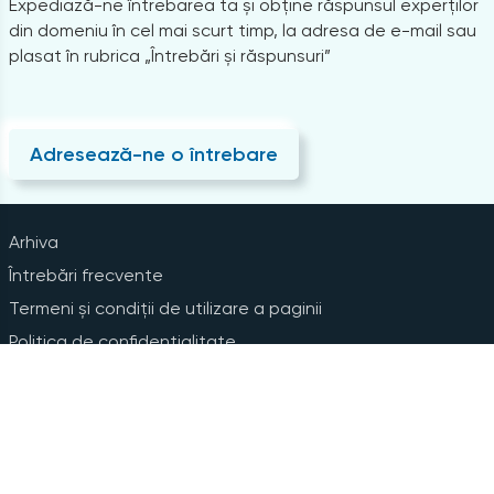
Expediază-ne întrebarea ta și obține răspunsul experților
din domeniu în cel mai scurt timp, la adresa de e-mail sau
plasat în rubrica „Întrebări și răspunsuri”
Adresează-ne o întrebare
Arhiva
Întrebări frecvente
Termeni și condiții de utilizare a paginii
Politica de confidențialitate
Instrucțiuni pentru ștergerea contului
Abonare la Newsline