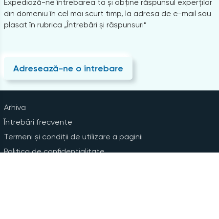
Expediază-ne întrebarea ta și obține răspunsul experților
din domeniu în cel mai scurt timp, la adresa de e-mail sau
plasat în rubrica „Întrebări și răspunsuri”
Adresează-ne o întrebare
Arhiva
Întrebări frecvente
Termeni și condiții de utilizare a paginii
Politica de confidențialitate
Instrucțiuni pentru ștergerea contului
Abonare la Newsline