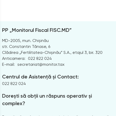
PP „Monitorul Fiscal FISC.MD”
MD-2005, mun. Chișinău
str. Constantin Tănase, 6
Clădirea „Fertilitatea-Chișinău” S.A., etajul 3, bir. 320
Anticamera:
022 822 024
E-mail:
secretariat@monitor.tax
Centrul de Asistență și Contact:
022 822 024
Dorești să obții un răspuns operativ și
complex?