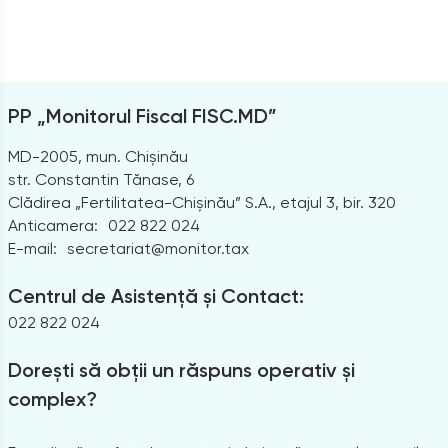
PP „Monitorul Fiscal FISC.MD”
MD-2005, mun. Chișinău
str. Constantin Tănase, 6
Clădirea „Fertilitatea-Chișinău” S.A., etajul 3, bir. 320
Anticamera:
022 822 024
E-mail:
secretariat@monitor.tax
Centrul de Asistență și Contact:
022 822 024
Dorești să obții un răspuns operativ și
complex?