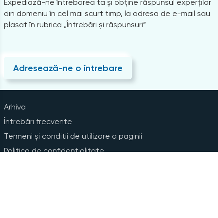
Expediază-ne întrebarea ta și obține răspunsul experților
din domeniu în cel mai scurt timp, la adresa de e-mail sau
plasat în rubrica „Întrebări și răspunsuri”
Adresează-ne o întrebare
Arhiva
Întrebări frecvente
Termeni și condiții de utilizare a paginii
Politica de confidențialitate
Instrucțiuni pentru ștergerea contului
Abonare la Newsline