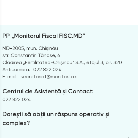
PP „Monitorul Fiscal FISC.MD”
MD-2005, mun. Chișinău
str. Constantin Tănase, 6
Clădirea „Fertilitatea-Chișinău” S.A., etajul 3, bir. 320
Anticamera:
022 822 024
E-mail:
secretariat@monitor.tax
Centrul de Asistență și Contact:
022 822 024
Dorești să obții un răspuns operativ și
complex?