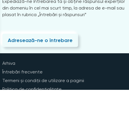
Expediază-ne întrebarea ta și obține răspunsul experților
din domeniu în cel mai scurt timp, la adresa de e-mail sau
plasat în rubrica „Întrebări și răspunsuri”
Adresează-ne o întrebare
Arhiva
Întrebări frecvente
Termeni și condiții de utilizare a paginii
Politica de confidențialitate
Instrucțiuni pentru ștergerea contului
Abonare la Newsline