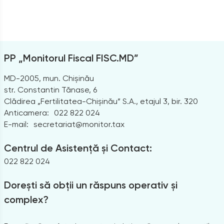
PP „Monitorul Fiscal FISC.MD”
MD-2005, mun. Chișinău
str. Constantin Tănase, 6
Clădirea „Fertilitatea-Chișinău” S.A., etajul 3, bir. 320
Anticamera:
022 822 024
E-mail:
secretariat@monitor.tax
Centrul de Asistență și Contact:
022 822 024
Dorești să obții un răspuns operativ și
complex?