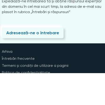
Expediază-ne întrebarea ta și obține răspunsul experților
din domeniu în cel mai scurt timp, la adresa de e-mail sau
plasat în rubrica „Întrebări și răspunsuri”
Adresează-ne o întrebare
Arhiva
Întrebări frecvente
Termeni și condiții de utilizare a paginii
Politica de confidențialitate
Instrucțiuni pentru ștergerea contului
Abonare la Newsline